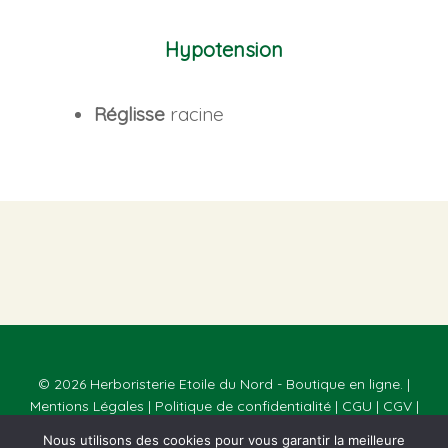
Hypotension
Réglisse
racine
© 2026 Herboristerie Etoile du Nord - Boutique en ligne. |
Mentions Légales
|
Politique de confidentialité
|
CGU
|
CGV
|
Réalisé par
Webmaster Paris
Nous utilisons des cookies pour vous garantir la meilleure