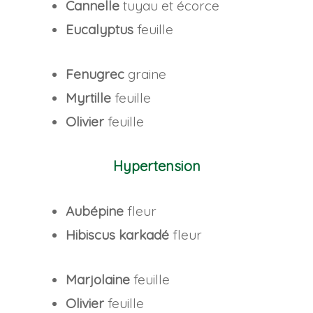
Cannelle
tuyau et écorce
Eucalyptus
feuille
Fenugrec
graine
Myrtille
feuille
Olivier
feuille
Hypertension
Aubépine
fleur
Hibiscus karkadé
fleur
Marjolaine
feuille
Olivier
feuille