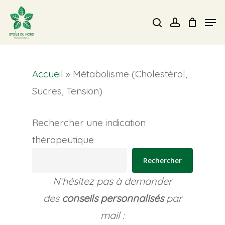
Skip
Men
search
account
to
Close
main
Menu
content
Accueil
»
Métabolisme (Cholestérol,
Sucres, Tension)
Rechercher une indication
thérapeutique
Rechercher
N’hésitez pas à demander
des
conseils personnalisés
par
mail :