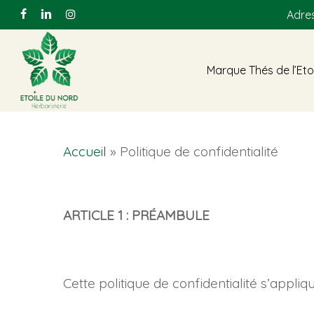
Skip
Adres
facebook
linkedin
instagram
to
main
Marque Thés de l’Eto
content
Accueil
»
Politique de confidentialité
ARTICLE 1 : PRÉAMBULE
Cette politique de confidentialité s’appli