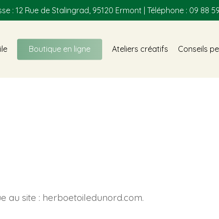
se : 12 Rue de Stalingrad, 95120 Ermont | Téléphone : 09 88 59
ile
Boutique en ligne
Ateliers créatifs
Conseils pe
que au site : herboetoiledunord.com.