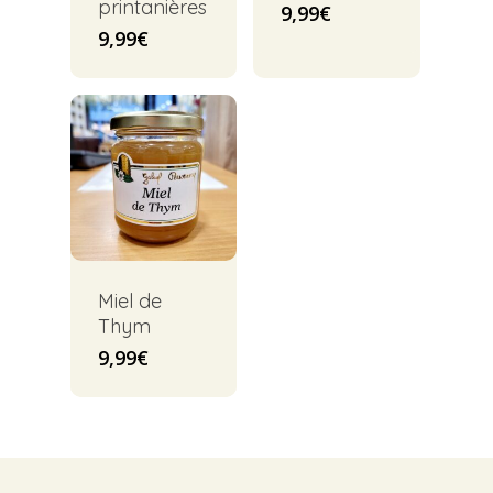
printanières
9,99
€
9,99
€
Miel de
Thym
9,99
€