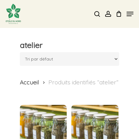
Skip
Men
search
account
to
Close
main
Menu
content
atelier
Accueil
Produits identifiés “atelier”