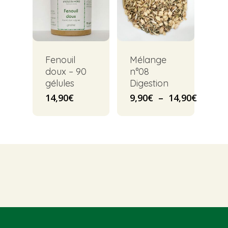
Fenouil
Mélange
doux – 90
n°08
gélules
Digestion
Plage
14,90
€
9,90
€
–
14,90
€
de
prix :
9,90€
à
14,90€