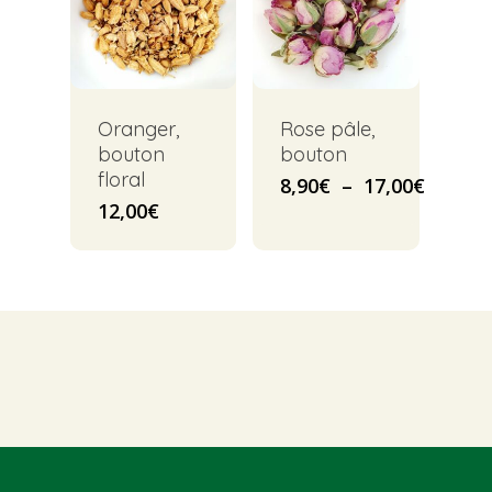
Oranger,
Rose pâle,
bouton
bouton
floral
Plage
8,90
€
–
17,00
€
de
12,00
€
prix :
8,90€
à
17,00€