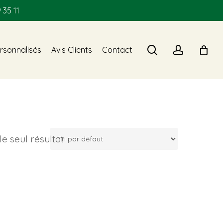
 35 11
search
account
rsonnalisés
Avis Clients
Contact
 le seul résultat