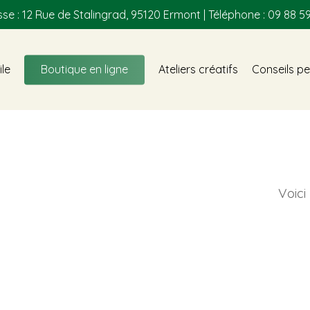
se : 12 Rue de Stalingrad, 95120 Ermont | Téléphone : 09 88 59
ile
Boutique en ligne
Ateliers créatifs
Conseils pe
Voici