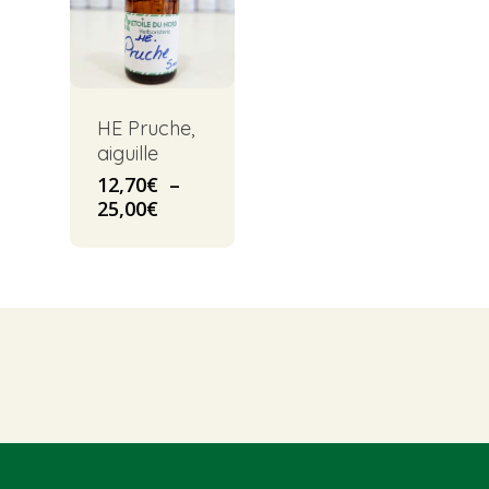
HE Pruche,
aiguille
12,70
€
–
Plage
25,00
€
de
prix :
12,70€
à
25,00€