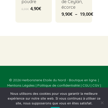
poudre
de Ceylan,
écorce
Le
Le
4,90
€
6,00
€
prix
prix
Plage
9,90
€
–
19,00
€
initial
actuel
de
était :
est :
prix :
6,00€.
4,90€.
9,90€
à
19,00€
© 2026 Herboristerie Etoile du Nord - Boutique en ligne. |
Mentions Légales
|
Politique de confidentialité
|
CGU
|
CGV
|
Réalisé par
Webmaster Paris
Nous utilisons des cookies pour vous garantir la meilleure
expérience sur notre site web. Si vous continuez à utiliser ce
facebook
linkedin
instagram
site, nous supposerons que vous en êtes satisfait.