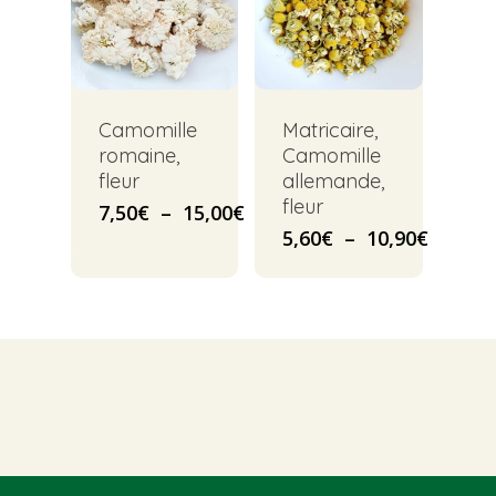
Camomille
Matricaire,
romaine,
Camomille
fleur
allemande,
fleur
Plage
7,50
€
–
15,00
€
de
Plage
5,60
€
–
10,90
€
prix :
de
7,50€
prix :
à
5,60€
15,00€
à
10,90€