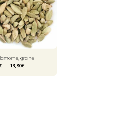
damome, graine
Plage
€
–
13,80
€
de
prix :
9,90€
à
13,80€