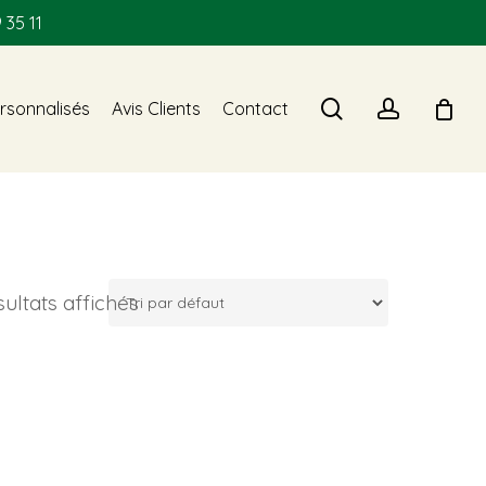
 35 11
search
account
rsonnalisés
Avis Clients
Contact
sultats affichés