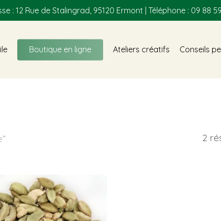
se : 12 Rue de Stalingrad, 95120 Ermont | Téléphone : 09 88 59
ile
Boutique en ligne
Ateliers créatifs
Conseils pe
2 ré
e”