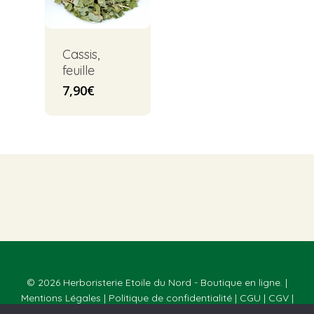
Cassis,
feuille
7,90
€
© 2026 Herboristerie Etoile du Nord - Boutique en ligne. |
Mentions Légales
|
Politique de confidentialité
|
CGU
|
CGV
|
Réalisé par
Webmaster Paris