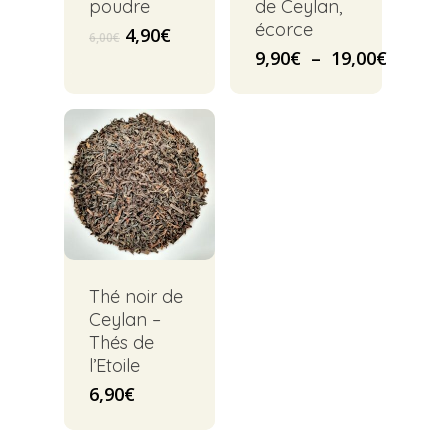
poudre
de Ceylan,
écorce
Le
Le
4,90
€
6,00
€
prix
prix
Plage
9,90
€
–
19,00
€
initial
actuel
de
était :
est :
prix :
6,00€.
4,90€.
9,90€
à
19,00€
Thé noir de
Ceylan –
Thés de
l’Etoile
6,90
€