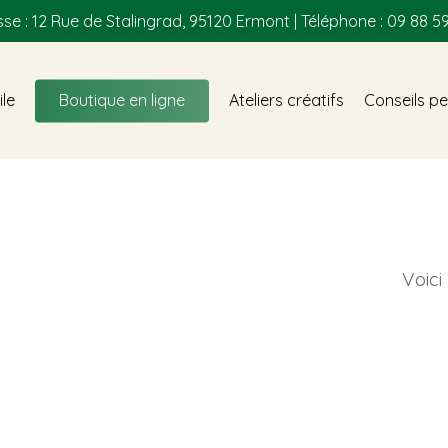
se : 12 Rue de Stalingrad, 95120 Ermont | Téléphone : 09 88 59
ile
Boutique en ligne
Ateliers créatifs
Conseils pe
Voici