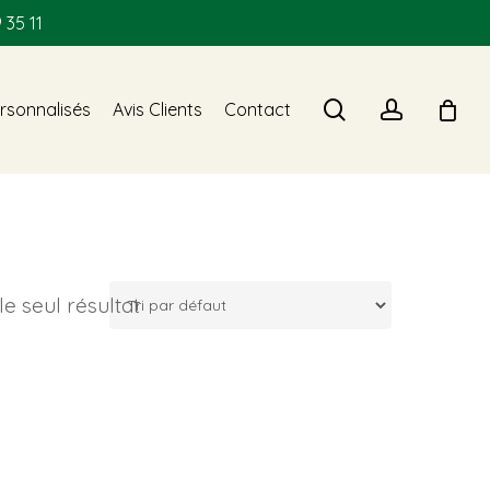
 35 11
search
account
rsonnalisés
Avis Clients
Contact
 le seul résultat