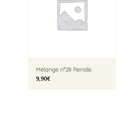
Mélange n°28 Renalis
9,90
€