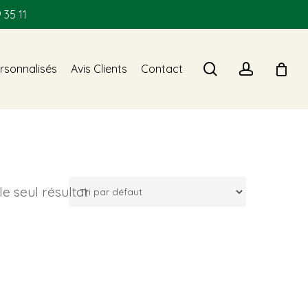
 35 11
search
account
rsonnalisés
Avis Clients
Contact
 le seul résultat