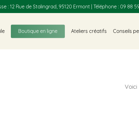
se : 12 Rue de Stalingrad, 95120 Ermont | Téléphone : 09 88 59
ile
Boutique en ligne
Ateliers créatifs
Conseils pe
Voici