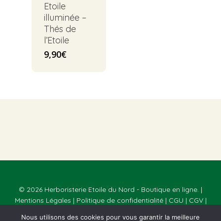
Etoile
illuminée –
Thés de
l’Etoile
9,90
€
© 2026 Herboristerie Etoile du Nord - Boutique en ligne. |
Mentions Légales
|
Politique de confidentialité
|
CGU
|
CGV
|
Réalisé par
Webmaster Paris
Nous utilisons des cookies pour vous garantir la meilleure