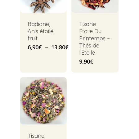
Badiane,
Tisane
Anis étoilé,
Etoile Du
fruit
Printemps –
Thés de
Plage
6,90
€
–
13,80
€
l’Etoile
de
prix :
9,90
€
6,90€
à
13,80€
Tisane