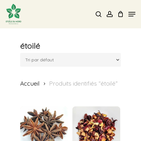
Skip
Men
search
account
to
Close
main
Menu
content
étoilé
Accueil
Produits identifiés “étoilé”