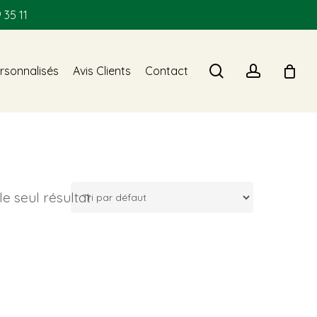
 35 11
search
account
rsonnalisés
Avis Clients
Contact
 le seul résultat