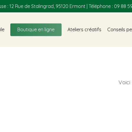
se : 12 Rue de Stalingrad, 95120 Ermont | Téléphone : 09 88 59
ile
Boutique en ligne
Ateliers créatifs
Conseils pe
Voici