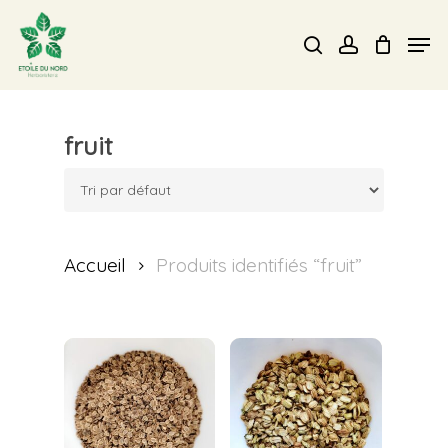
Skip
Men
search
account
to
Close
main
Menu
content
fruit
Accueil
Produits identifiés “fruit”