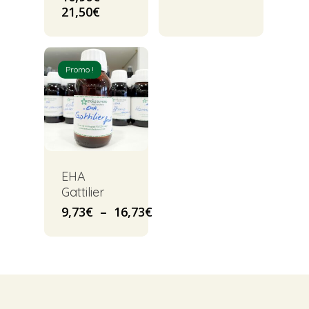
Plage
21,50
€
de
prix :
10,90€
à
Promo !
21,50€
EHA
Gattilier
Plage
9,73
€
–
16,73
€
de
prix :
9,73€
à
16,73€