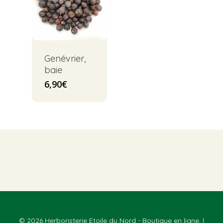
Genévrier,
baie
6,90
€
© 2026 Herboristerie Etoile du Nord - Boutique en ligne. |