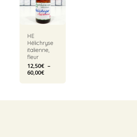
HE
Hélichryse
italienne,
fleur
12,50
€
–
Plage
60,00
€
de
prix :
12,50€
à
60,00€