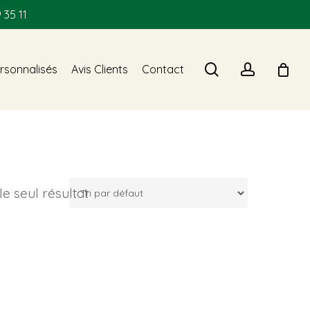
 35 11
search
account
rsonnalisés
Avis Clients
Contact
 le seul résultat