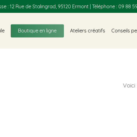
se : 12 Rue de Stalingrad, 95120 Ermont | Téléphone : 09 88 59
ile
Boutique en ligne
Ateliers créatifs
Conseils pe
Voici