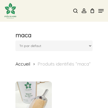
Skip
Men
search
account
to
Close
main
Menu
content
maca
Accueil
Produits identifiés “maca”