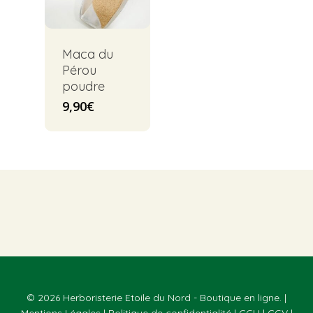
Maca du
Pérou
poudre
9,90
€
© 2026 Herboristerie Etoile du Nord - Boutique en ligne. |