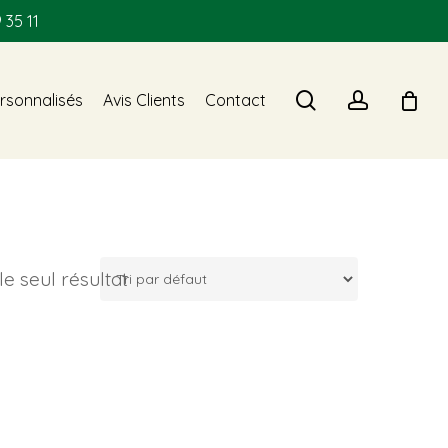
 35 11
search
account
rsonnalisés
Avis Clients
Contact
 le seul résultat