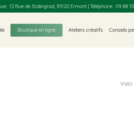
se : 12 Rue de Stalingrad, 95120 Ermont | Téléphone : 09 88 59
ile
Boutique en ligne
Ateliers créatifs
Conseils pe
Voici