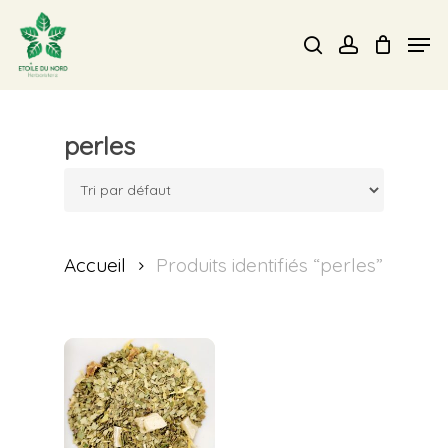
Skip
Men
search
account
to
Close
main
Menu
content
perles
Accueil
Produits identifiés “perles”