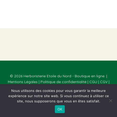
© 2026 Herboristerie Etoile du Nord - Boutique en ligne. |
Mentions Légales
|
Politique de confidentialité
|
CGU
|
CGV
|
Réalisé par
Webmaster Paris
Nous utilisons des cookies pour vous garantir la meilleure
expérience sur notre site web. Si vous continuez à utiliser ce
facebook
linkedin
instagram
site, nous supposerons que vous en êtes satisfait.
OK