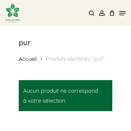
Skip
Men
search
account
to
Close
main
Menu
content
pur
Accueil
Produits identifiés “pur”
Aucun produit ne correspond
à votre sélection.