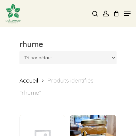
Skip
Men
search
account
to
Close
main
Menu
content
rhume
Accueil
Produits identifiés
“rhume”