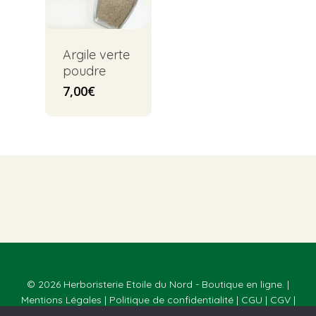
Argile verte
poudre
7,00
€
© 2026 Herboristerie Etoile du Nord - Boutique en ligne. |
Mentions Légales
|
Politique de confidentialité
|
CGU
|
CGV
|
Réalisé par
Webmaster Paris