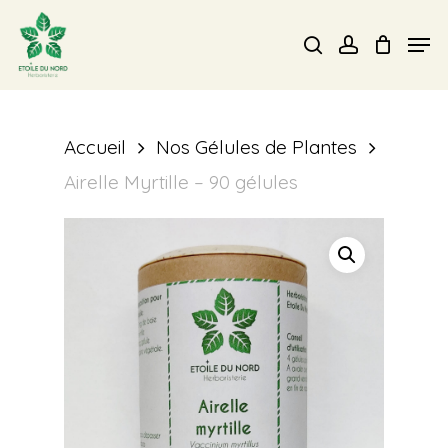
Skip
Men
search
account
to
Close
main
Menu
content
Accueil
Nos Gélules de Plantes
Airelle Myrtille – 90 gélules