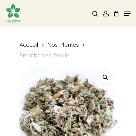
Skip
Men
search
account
to
Close
main
Menu
content
Accueil
Nos Plantes
Framboisier, feuille