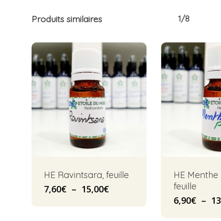
Produits similaires
1/8
HE Ravintsara, feuille
HE Menthe 
feuille
Plage
7,60
€
–
15,00
€
de
6,90
€
–
13
prix :