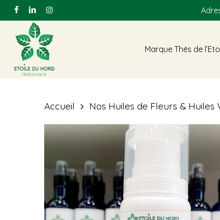
Skip
Adres
facebook
linkedin
instagram
to
main
Marque Thés de l’Eto
content
Accueil
Nos Huiles de Fleurs & Huiles
Hit enter to search or ESC to close