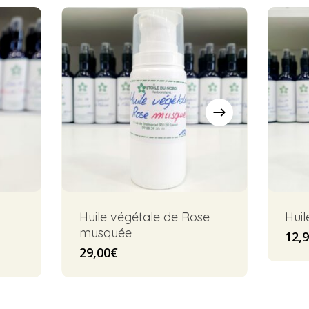
Huile végétale de Rose
Huil
musquée
12,
29,00
€