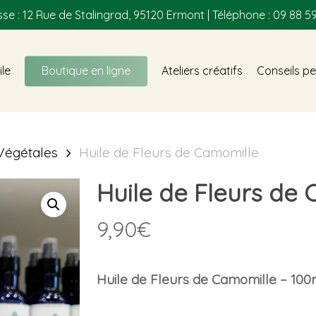
se : 12 Rue de Stalingrad, 95120 Ermont | Téléphone : 09 88 59
ile
Boutique en ligne
Ateliers créatifs
Conseils pe
 Végétales
Huile de Fleurs de Camomille
Huile de Fleurs de
9,90
€
Huile de Fleurs de Camomille – 100