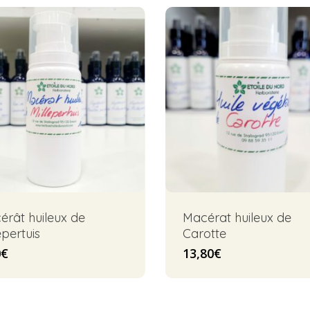
érât huileux de
Macérat huileux de
epertuis
Carotte
0
€
13,80
€