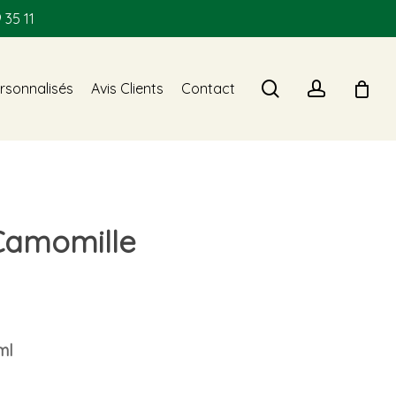
 35 11
search
account
rsonnalisés
Avis Clients
Contact
 Camomille
ml