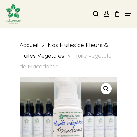
Skip
Men
search
account
to
Close
main
Menu
content
Accueil
Nos Huiles de Fleurs &
Huiles Végétales
Huile végétale
de Macadamia