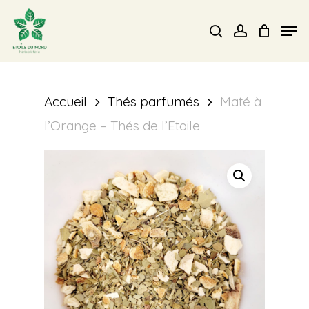
Skip
Men
search
account
to
Close
main
Menu
content
Accueil
Thés parfumés
Maté à
l’Orange – Thés de l’Etoile