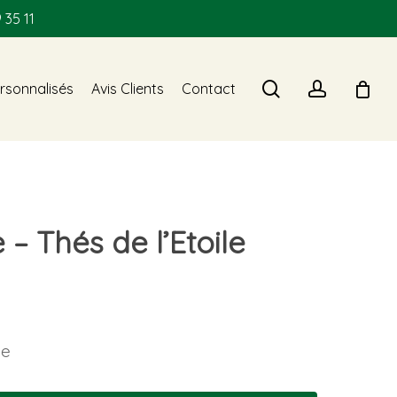
 35 11
search
account
rsonnalisés
Avis Clients
Contact
 Thés de l’Etoile
le