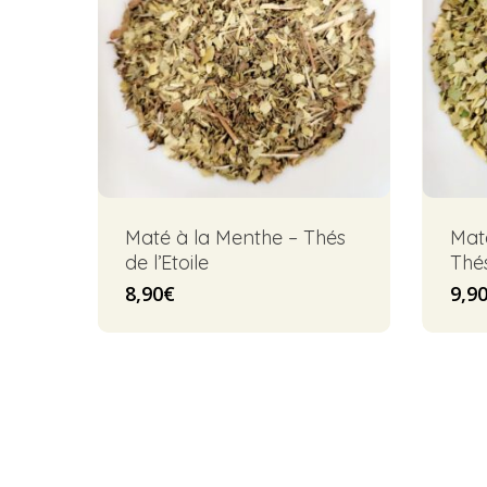
Maté à la Menthe – Thés
Mat
de l’Etoile
Thés
8,90
€
9,9