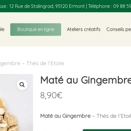
se : 12 Rue de Stalingrad, 95120 Ermont | Téléphone : 09 88 59
ile
Boutique en ligne
Ateliers créatifs
Conseils pe
gembre – Thés de l’Etoile
Maté au Gingembre –
8,90
€
Maté au Gingembre
– Thés de l’Etoi