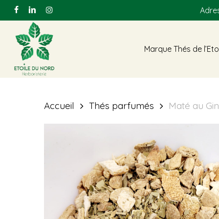
Skip
Adres
facebook
linkedin
instagram
to
main
Marque Thés de l’Eto
content
Accueil
Thés parfumés
Maté au Gin
Hit enter to search or ESC to close