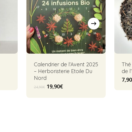
Calendrier de l’Avent 2025
Thé 
– Herboristerie Etoile Du
de l’
Nord
7,90
Le
Le
19,90
€
24,90
€
prix
prix
initial
actuel
était :
est :
24,90€.
19,90€.