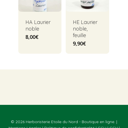
HA Laurier
HE Laurier
noble
noble,
feuille
8,00
€
9,90
€
© 2026 Herboristerie Etoile du Nord - Boutique en ligne. |