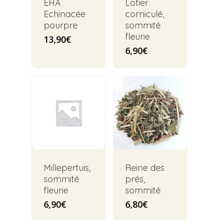
EHA
Lotier
Echinacée
corniculé,
pourpre
sommité
fleurie
13,90
€
6,90
€
Millepertuis,
Reine des
sommité
prés,
fleurie
sommité
6,90
€
6,80
€