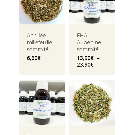
Achillée
EHA
millefeuille,
Aubépine
sommité
sommité
6,60
€
13,90
€
–
Plage
23,90
€
de
prix :
13,90€
à
23,90€