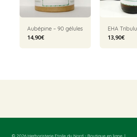
Aubépine – 90 gélules
EHA Tribulu
14,90
€
13,90
€
© 2026 Herboristerie Etoile du Nord - Boutique en ligne. |