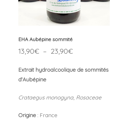
EHA Aubépine sommité
Plage
13,90
€
–
23,90
€
de
prix :
Extrait hydroalcoolique de sommités
13,90€
d’Aubépine
à
23,90€
Crataegus monogyna
,
Rosaceae
Origine
: France