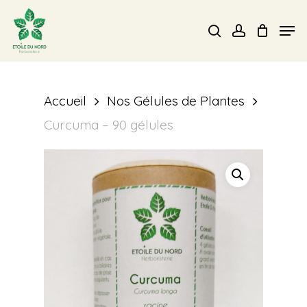
Skip
Men
search
account
to
Close
main
Menu
content
Accueil
Nos Gélules de Plantes
Curcuma – 90 gélules