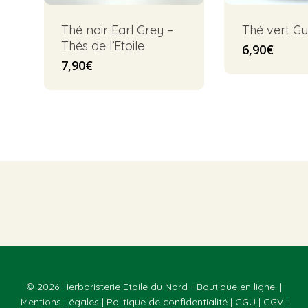
Thé noir Earl Grey –
Thé vert G
Thés de l’Etoile
6,90
€
7,90
€
© 2026 Herboristerie Etoile du Nord - Boutique en ligne. |
Mentions Légales
|
Politique de confidentialité
|
CGU
|
CGV
|