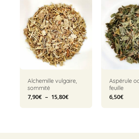
Alchemille vulgaire,
Aspérule o
sommité
feuille
Plage
7,90
€
–
15,80
€
6,50
€
de
prix :
7,90€
à
15,80€