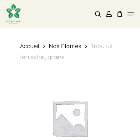
Skip
Men
search
account
to
Close
main
Menu
content
Accueil
Nos Plantes
Tribulus
terrestris, graine