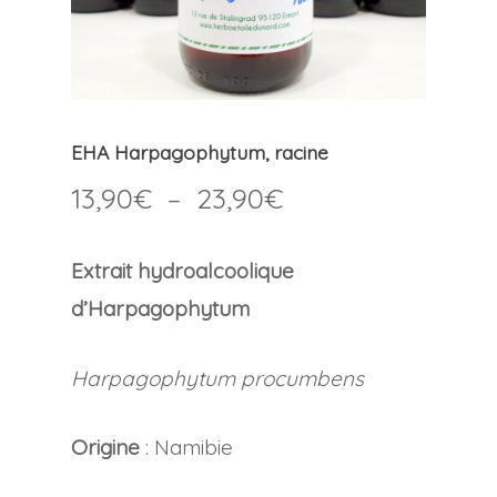
EHA Harpagophytum, racine
Plage
13,90
€
–
23,90
€
de
prix :
Extrait hydroalcoolique
13,90€
d’Harpagophytum
à
23,90€
Harpagophytum procumbens
Origine
: Namibie