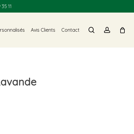
 35 11
search
account
rsonnalisés
Avis Clients
Contact
 Lavande