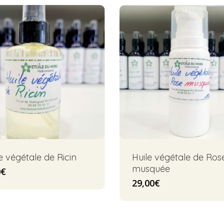
e végétale de Ricin
Huile végétale de Ros
musquée
0
€
29,00
€