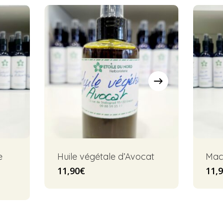
e
Huile végétale d’Avocat
Macé
11,90
€
11,