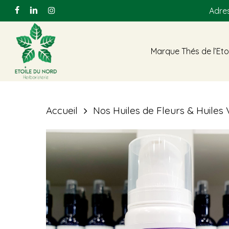
Skip
Adres
facebook
linkedin
instagram
to
main
Marque Thés de l’Eto
content
Accueil
Nos Huiles de Fleurs & Huiles
Hit enter to search or ESC to close