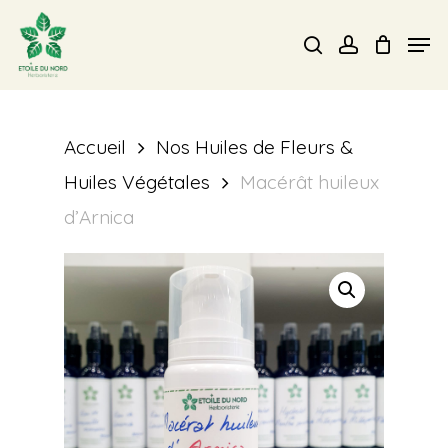
Skip
Men
search
account
to
Close
main
Menu
content
Accueil
Nos Huiles de Fleurs &
Huiles Végétales
Macérât huileux
d’Arnica