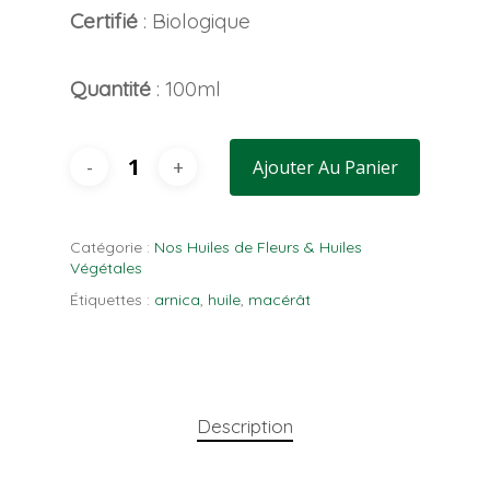
Certifié
: Biologique
Quantité
: 100ml
Ajouter Au Panier
Catégorie :
Nos Huiles de Fleurs & Huiles
Végétales
Étiquettes :
arnica
,
huile
,
macérât
Description