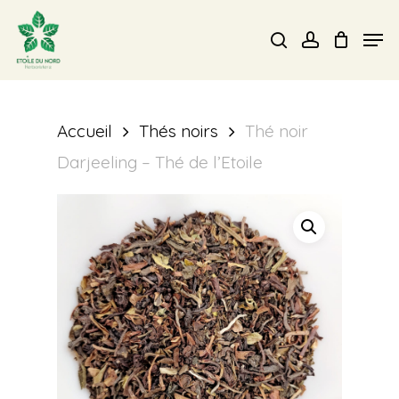
Skip
Men
search
account
to
Close
main
Menu
content
Accueil
Thés noirs
Thé noir
Darjeeling – Thé de l’Etoile